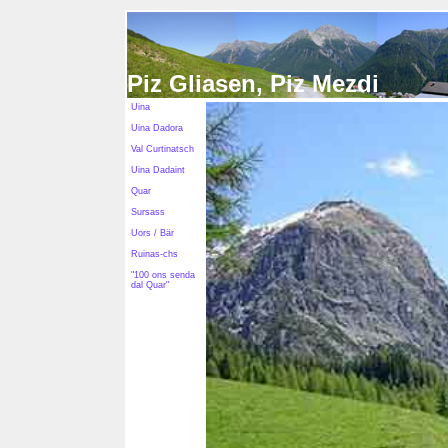
Piz Gliasen, Piz Mezdi
Uina
Uina Dadora
Val Curtinatsch
Uina Dadaint
Quar
Sursass
Uors / Bär
Ruinas-chs
"100 ons senda
dal Quar"