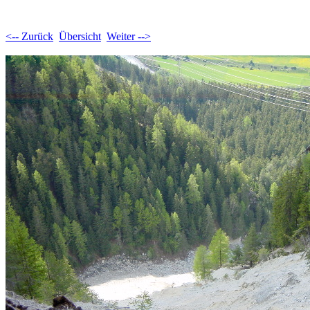
<-- Zurück
Übersicht
Weiter -->