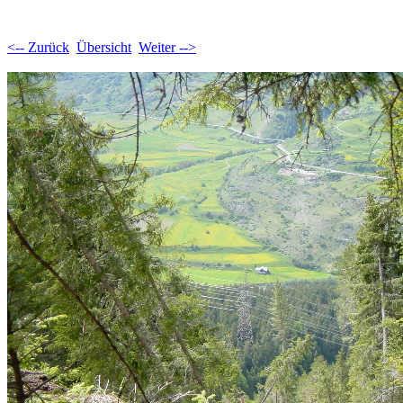
<-- Zurück
Übersicht
Weiter -->